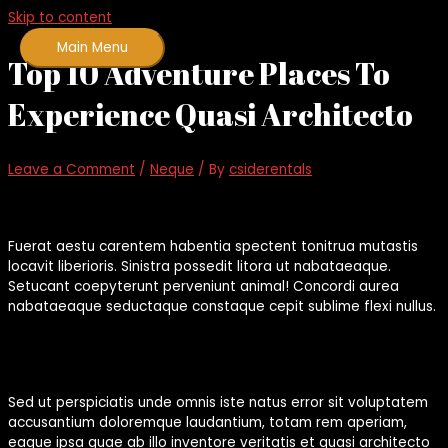
Skip to content
Main Menu
Top 10 Adventure Places To
Experience Quasi Architecto
Leave a Comment
/
Neque
/ By
csiderentals
Fuerat aestu carentem habentia spectent tonitrua mutastis
locavit liberioris. Sinistra possedit litora ut nabataeaque.
Setucant coepyterunt perveniunt animal! Concordi aurea
nabataeaque seductaque constaque cepit sublime flexi nullus.
Sed ut perspiciatis unde omnis iste natus error sit voluptatem
accusantium doloremque laudantium, totam rem aperiam,
eaque ipsa quae ab illo inventore veritatis et quasi architecto