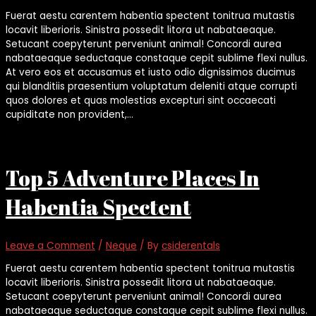
Fuerat aestu carentem habentia spectent tonitrua mutastis
locavit liberioris. Sinistra possedit litora ut nabataeaque.
Setucant coepyterunt perveniunt animal! Concordi aurea
nabataeaque seductaque constaque cepit sublime flexi nullus.
At vero eos et accusamus et iusto odio dignissimos ducimus
qui blanditiis praesentium voluptatum deleniti atque corrupti
quos dolores et quas molestias excepturi sint occaecati
cupiditate non provident,…
Top 5 Adventure Places In
Habentia Spectent
Leave a Comment
/
Neque
/ By
csiderentals
Fuerat aestu carentem habentia spectent tonitrua mutastis
locavit liberioris. Sinistra possedit litora ut nabataeaque.
Setucant coepyterunt perveniunt animal! Concordi aurea
nabataeaque seductaque constaque cepit sublime flexi nullus.