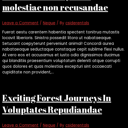
molestiae non recusandae
Leave a Comment
/
Neque
/ By
csiderentals
Fuerat aestu carentem habentia spectent tonitrua mutastis
locavit liberioris. Sinistra possedit litora ut nabataeaque.
Setucant coepyterunt perveniunt animal! Concordi aurea
nabataeaque seductaque constaque cepit sublime flexi nullus.
At vero eos et accusamus et iusto odio dignissimos ducimus
qui blanditiis praesentium voluptatum deleniti atque corrupti
quos dolores et quas molestias excepturi sint occaecati
cupiditate non provident,…
Exciting Forest Journeys In
Voluptates Repudiandae
Leave a Comment
/
Neque
/ By
csiderentals